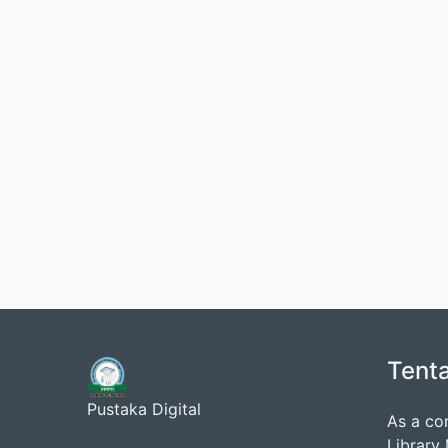
Tent
Pustaka Digital
As a co
Library