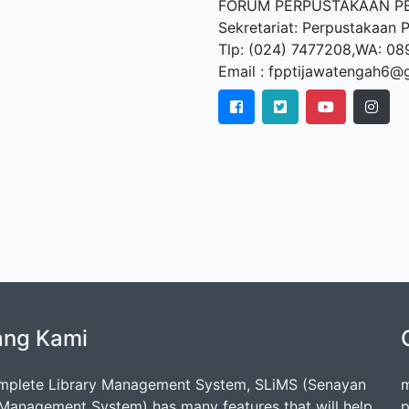
FORUM PERPUSTAKAAN PE
Sekretariat: Perpustakaan
Tlp: (024) 7477208,WA: 08
Email : fpptijawatengah6@
ang Kami
mplete Library Management System, SLiMS (Senayan
m
 Management System) has many features that will help
p