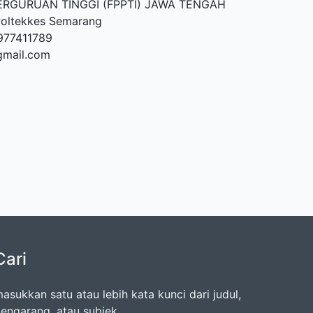
RGURUAN TINGGI (FPPTI) JAWA TENGAH
 Poltekkes Semarang
977411789
gmail.com
Cari
asukkan satu atau lebih kata kunci dari judul,
engarang, atau subjek