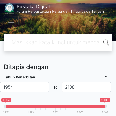
Pustaka Digital
Forum Perpustakaan Perguruan Tinggi Jawa Tengah
Ditapis dengan
Tahun Penerbitan
To
1 954
2 108
1 954
1 993
2 031
2 070
2 108